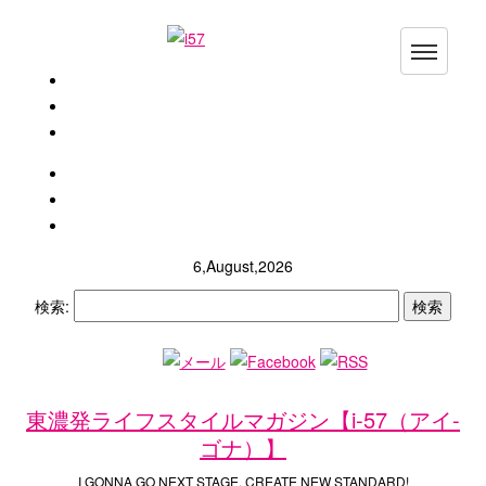
TOP
トップ
ABOUT i-57
i-57って？
WRITERS
i-57ライターズ
6,August,2026
検索:
CONTACT
お問合わせ
東濃発ライフスタイルマガジン【i-57（アイ-
ゴナ）】
I GONNA GO NEXT STAGE, CREATE NEW STANDARD!