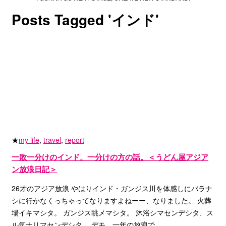
Posts Tagged '
インド
'
★
my life
,
travel
,
report
一敗一分けのインド。一分けの方の話。＜うどん屋アジア
ン放浪日記＞
26才のアジア放浪 やはりインド・ガンジス川を体感しにバラナ
シに行かなくっちゃってなりますよねーー、なりました。 火葬
場イキマシタ。 ガンジス眺メマシタ。 沐浴シマセンデシタ、ス
ル気ナリマセンデシタ。 デモ、一年の放浪で