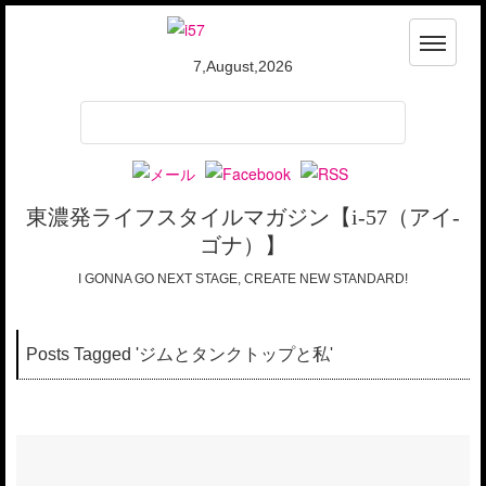
7,August,2026
TOP
トップ
ABOUT i-57
i-57って？
東濃発ライフスタイルマガジン【i-57（アイ-
WRITERS
i-57ライターズ
ゴナ）】
I GONNA GO NEXT STAGE, CREATE NEW STANDARD!
CONTACT
お問合わせ
Posts Tagged '
ジムとタンクトップと私
'