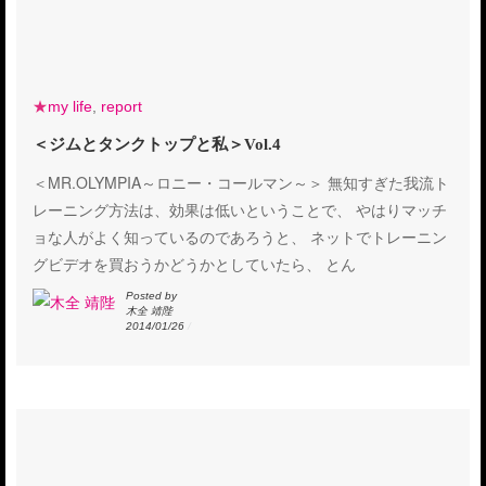
★
my life
,
report
＜ジムとタンクトップと私＞Vol.4
＜MR.OLYMPIA～ロニー・コールマン～＞ 無知すぎた我流ト
レーニング方法は、効果は低いということで、 やはりマッチ
ョな人がよく知っているのであろうと、 ネットでトレーニン
グビデオを買おうかどうかとしていたら、 とん
Posted by
木全 靖陛
2014/01/26
/