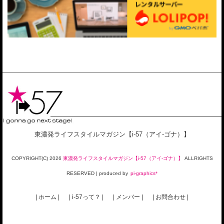
東濃発ライフスタイルマガジン【i-57（アイ-ゴナ）】
COPYRIGHT(C)
2026
東濃発ライフスタイルマガジン【i-57（アイ-ゴナ）】
ALLRIGHTS
RESERVED | produced by
pi-graphics*
| ホーム |
| i-57って？ |
| メンバー |
| お問合わせ |