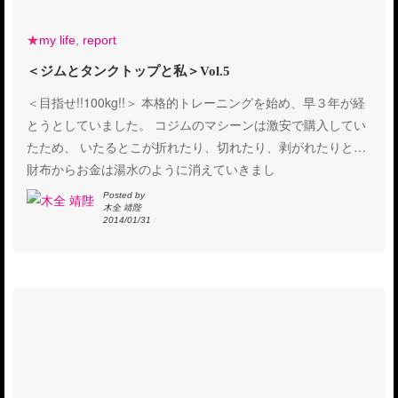
★
my life
,
report
＜ジムとタンクトップと私＞Vol.5
＜目指せ!!100kg!!＞ 本格的トレーニングを始め、早３年が経
とうとしていました。 コジムのマシーンは激安で購入してい
たため、 いたるとこが折れたり、切れたり、剥がれたりと…
財布からお金は湯水のように消えていきまし
Posted by
木全 靖陛
2014/01/31
/