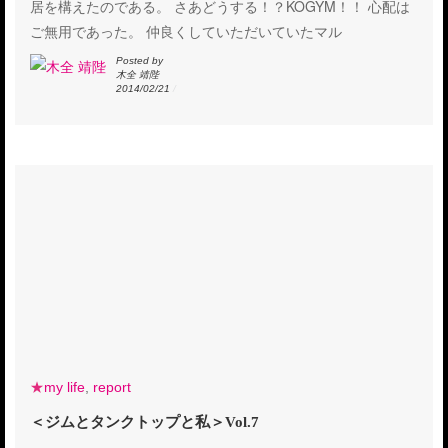
居を構えたのである。 さあどうする！？KOGYM！！ 心配は
ご無用であった。 仲良くしていただいていたマル
Posted by
木全 靖陛
2014/02/21
/
★
my life
,
report
＜ジムとタンクトップと私＞Vol.7