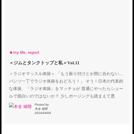
★
my life
,
report
＜ジムとタンクトップと私＞Vol.11
＜ラジオマッスル体操＞ 「もう振り付けとか間に合わない…
パンツ一丁でラジオ体操をおどろう！」 そう！日本の代表的
な体操、「ラジオ体操」をマッチョが 普通にやったらシュー
ルで面白いのではないか？ 少しポージングも踏まえて悪
Posted by
木全 靖陛
2014/04/04
/