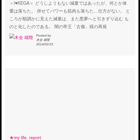
＜I♥KEGA＞ どうしようもない減量ではあったが、何とか体
重は落ちた。 併せてパワーも筋肉も落ちた…仕方がない。 と
ころが順調かに見えた減量は、また悪夢へと引きずり込む も
のと化したのである。 闇の帝王「古傷」様の再発
Posted by
木全 靖陛
2014/02/15
/
★
my life
,
report