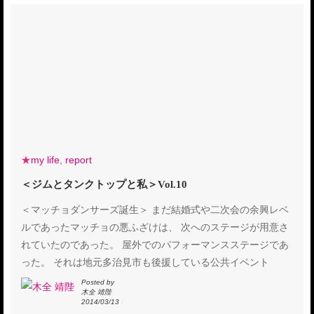
★
my life
,
report
＜ジムとタンクトップと私＞Vol.10
＜マッチョダンサーズ誕生＞ まだ結婚式や二次会の余興レベ
ルであったマッチョの悪ふざけは、 次へのステージが用意さ
れていたのであった。 屋外でのパフォーマンスステージであ
った。 それは地元多治見市も後援している公共イベント
Posted by
木全 靖陛
2014/03/13
/