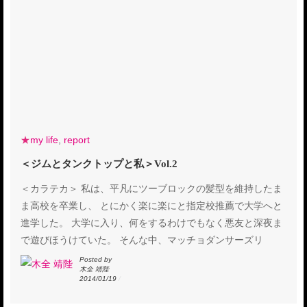
★
my life
,
report
＜ジムとタンクトップと私＞Vol.2
＜カラテカ＞ 私は、平凡にツーブロックの髪型を維持したま
ま高校を卒業し、 とにかく楽に楽にと指定校推薦で大学へと
進学した。 大学に入り、何をするわけでもなく悪友と深夜ま
で遊びほうけていた。 そんな中、マッチョダンサーズリ
Posted by
木全 靖陛
2014/01/19
/