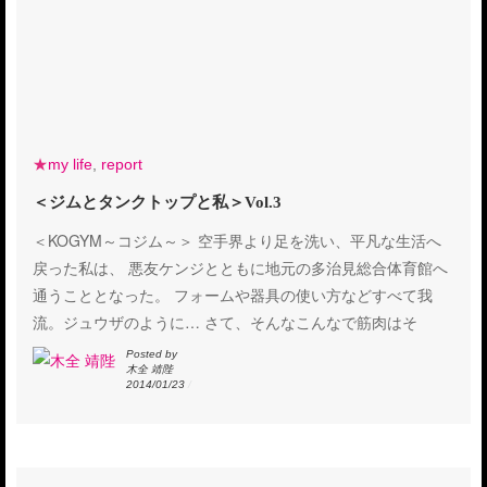
★
my life
,
report
＜ジムとタンクトップと私＞Vol.3
＜KOGYM～コジム～＞ 空手界より足を洗い、平凡な生活へ
戻った私は、 悪友ケンジとともに地元の多治見総合体育館へ
通うこととなった。 フォームや器具の使い方などすべて我
流。ジュウザのように… さて、そんなこんなで筋肉はそ
Posted by
木全 靖陛
2014/01/23
/