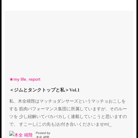
★
my life
,
report
＜ジムとタンクトップと私＞Vol.1
私、木全靖陛はマッチョダンサーズというマッチョおこしを
する 筋肉パフォーマンス集団に所属していますが、そのルー
ツを 少し紐解いてバカバカしく連載していこうと思いますの
で、 すこーし(この先も)お付き合いくださいませm(_
Posted by
木全 靖陛