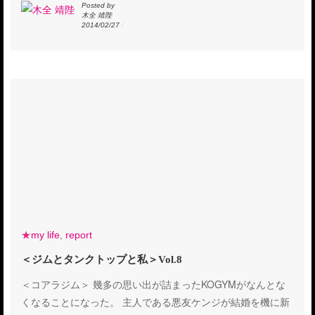
Posted by
木全 靖陛
2014/02/27
/
★
my life
,
report
＜ジムとタンクトップと私＞Vol.8
＜コアラジム＞ 幾多の思い出が詰まったKOGYMがなんとな
くなることになった。 主人である悪友ケンジが結婚を機に新