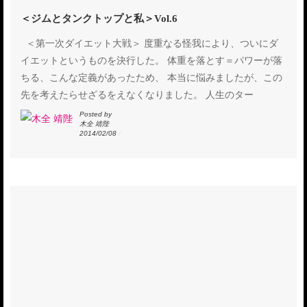
＜ジムとタンクトップと私＞Vol.6
＜第一次ダイエット大戦＞ 度重なる怪我により、ついにダ
イエットというものを決行した。 体重を落とす＝パワーが落
ちる、こんな定義があったため、 本当に悩みましたが、この
先を考えたらせざるをえなくなりました。 人生のター
Posted by
木全 靖陛
2014/02/08
/