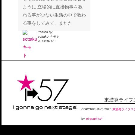
ように 立場的に直接物事を教
わる事が少ない生活の中で教わ
る事をしてみて、またた
Posted by
Posted by
sottaku キモト
sottaku キモト
2013/04/12
2013/04/12
/
/
東濃発ライフス
COPYRIGHT(C)
2026
東濃発ライフスタ
by
pi-graphics*