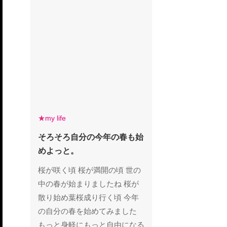
★
my life
my life
そろそろ自分の今年の春も始
そろそろ自分の今年の春も始
めよっと。
めよっと。
桜が咲く頃 桜が満開の頃 世の
中の春が始まりましたね 桜が
散り始め葉桜成り行く頃 今年
の自分の春を始めてみました
もっと身軽にもっと自由になる