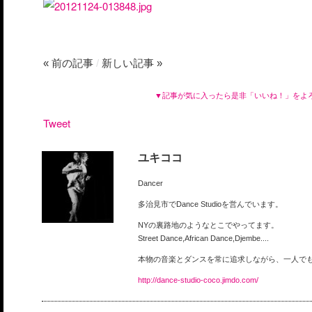
« 前の記事
/
新しい記事 »
▼記事が気に入ったら是非「いいね！」をよ
Tweet
ユキココ
Dancer
多治見市でDance Studioを営んでいます。
NYの裏路地のようなとこでやってます。
Street Dance,African Dance,Djembe....
本物の音楽とダンスを常に追求しながら、一人で
http://dance-studio-coco.jimdo.com/