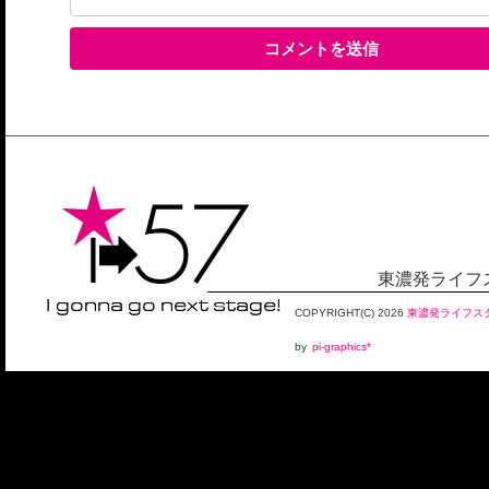
東濃発ライフス
COPYRIGHT(C)
2026
東濃発ライフスタ
by
pi-graphics*