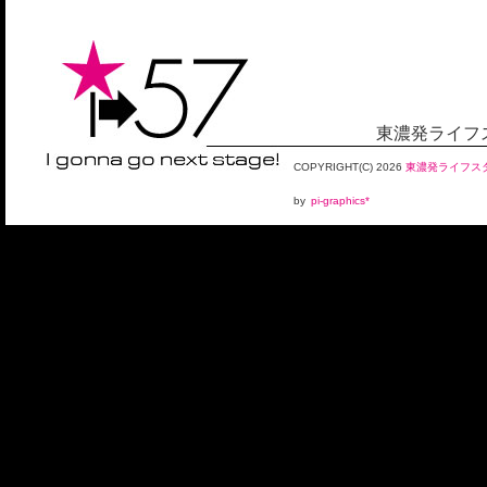
東濃発ライフス
COPYRIGHT(C)
2026
東濃発ライフスタ
by
pi-graphics*