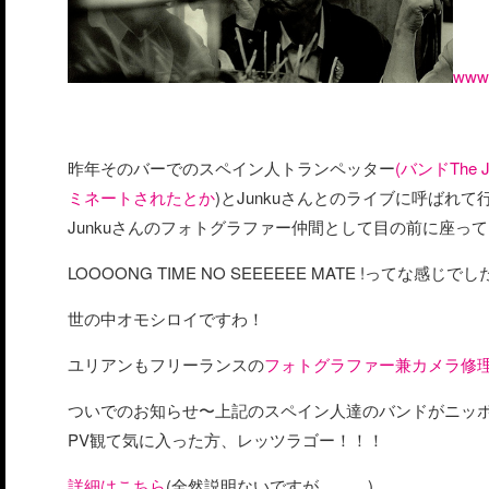
www.
昨年そのバーでのスペイン人トランペッター
(バンドThe Joh
ミネートされたとか
)とJunkuさんとのライブに呼ばれ
Junkuさんのフォトグラファー仲間として目の前に座っ
LOOOONG TIME NO SEEEEEE MATE !ってな感じで
世の中オモシロイですわ！
ユリアンもフリーランスの
フォトグラファー兼カメラ修
ついでのお知らせ〜上記のスペイン人達のバンドがニッポン旅
PV観て気に入った方、レッツラゴー！！！
詳細はこちら
(全然説明ないですが。。。)