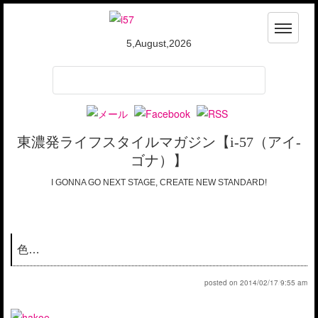
5,August,2026
TOP
トップ
ABOUT i-57
i-57って？
東濃発ライフスタイルマガジン【i-57（アイ-
WRITERS
i-57ライターズ
ゴナ）】
I GONNA GO NEXT STAGE, CREATE NEW STANDARD!
CONTACT
お問合わせ
色…
posted on
2014/02/17
/
9:55 am