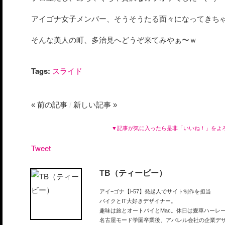
アイゴナ女子メンバー、そうそうたる面々になってきちゃ
そんな美人の町、多治見へどうぞ来てみやぁ〜ｗ
Tags:
スライド
« 前の記事
/
新しい記事 »
▼記事が気に入ったら是非「いいね！」をよ
Tweet
TB（ティービー）
アイ−ゴナ【i-57】発起人でサイト制作を担当
バイクとIT大好きデザイナー。
趣味は旅とオートバイとMac。休日は愛車ハーレ
名古屋モード学園卒業後、アパレル会社の企業デザ