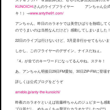
KUNOICHI
さんのライブフライヤー アンちゃん公式
キ！）→
www.antythe91.com/
アンちゃん、昨日のカラオケでは美空ひばりを熱唱して
のでうまいのは当然なんだけど）感動してしまいました
22日のライブは行けないけど、3月是非行かせてもらい
しかし、このフライヤーのデザイン、ナイスだねぇ。
「4」が全てのキーワードになってるんやね。ステキ！
あ、アンちゃん明後日29日FM愛知、30日ZIP-FMに登
詳しくは公式ブログをどうぞ
ameblo.jp/anty-the-kunoichi/
昨夜のカラオケといえば佐藤梓ちゃんのジュピターも感
プロ並だし、めちゃくちゃ贅沢なカラオケでした〜(^^)