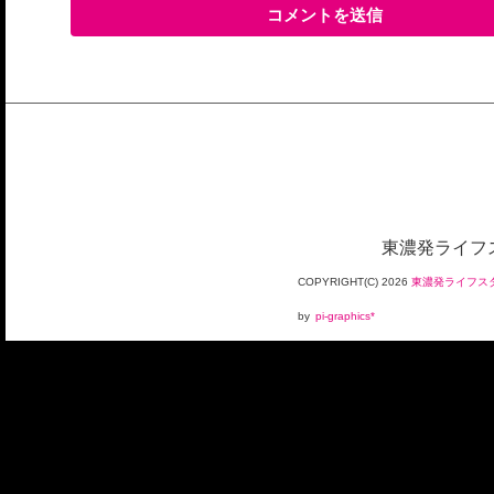
東濃発ライフス
COPYRIGHT(C)
2026
東濃発ライフスタ
by
pi-graphics*