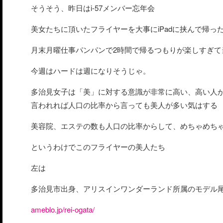
そうそう、昨日はi-57メンバー忘年会
美女たちに頂いたフライヤーを大事にiPadに挟んで帰っ
月末月曜仕事パンパンで2時間で帰るつもりが楽しすぎて
今週はハードは週になりそうじゃ。
多治見女子は「美」に対する意識が非常に高い、高い人
言われれば人口の比率から言っても美人が多い気はする
美容院、エステの数も人口の比率からして、めちゃめち
というわけでこのフライヤーの美人たち
左は
多治見市出身、アリスインワンダーランド所属のモデル
ameblo.jp/rei-ogata/