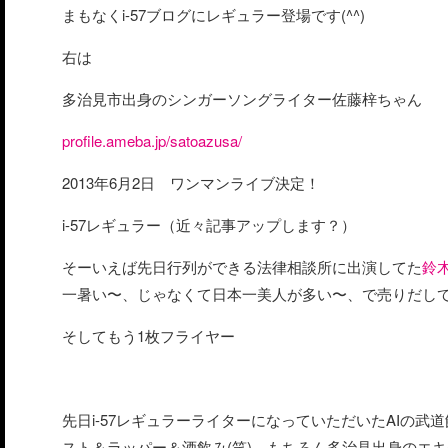
まもなくi-57ブログにレギュラー登場です(^^)
右は
多治見市出身のシンガーソングライター佐藤梓ちゃん
profile.ameba.jp/satoazusa/
2013年6月2日 ワンマンライブ決定！
i-57レギュラー（近々記事アップします？）
そーいえば先日行列ができる法律相談所に出演してた
鈴
一暑い〜、じゃなくて日本一美人が多い〜、で売りだし
そしてもう1枚フライヤー
先日i-57レギュラーライターになっていただいたAIの
スト＆ラッパー＆酒飲み(笑)、もちろん多治見出身のエ