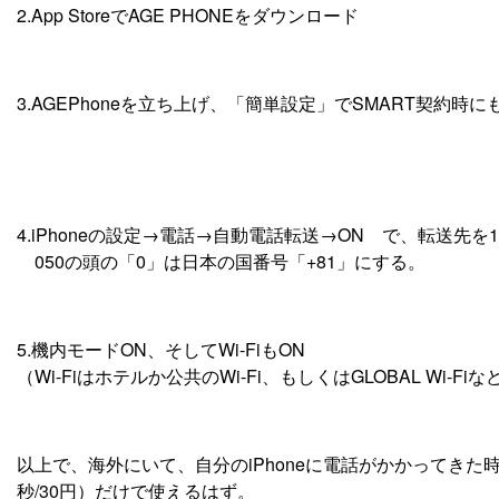
2.App StoreでAGE PHONEをダウンロード
3.AGEPhoneを立ち上げ、「簡単設定」でSMART契約時
4.iPhoneの設定→電話→自動電話転送→ON で、転送先を1で
050の頭の「0」は日本の国番号「+81」にする。
5.機内モードON、そしてWi-FiもON
（Wi-Fiはホテルか公共のWi-Fi、もしくはGLOBAL Wi
以上で、海外にいて、自分のiPhoneに電話がかかってきた時、F
秒/30円）だけで使えるはず。