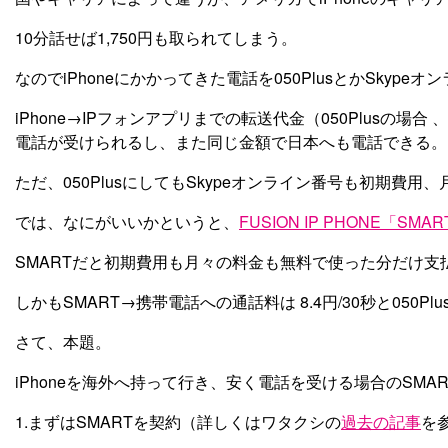
10分話せば1,750円も取られてしまう。
なのでiPhoneにかかってきた電話を050PlusとかSky
iPhone→IPフォンアプリまでの転送代金（050Plusの場
電話が受けられるし、また同じ金額で日本へも電話できる。1
ただ、050PlusにしてもSkypeオンライン番号も初期費
では、なにがいいかというと、
FUSION IP PHONE「SMA
SMARTだと初期費用も月々の料金も無料で使った分だけ支
しかもSMART→携帯電話への通話料は 8.4円/30秒と050Pl
さて、本題。
iPhoneを海外へ持って行き、安く電話を受ける場合のSMA
1.まずはSMARTを契約（詳しくはワタクシの
過去の記事
を