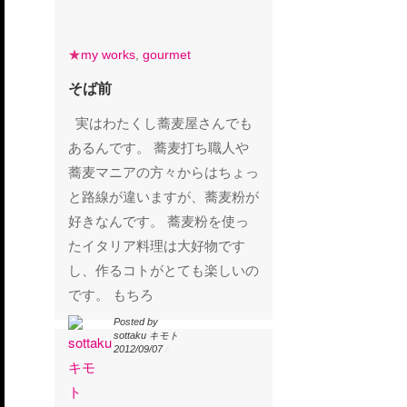
my works
gourmet
★
my works
,
gourmet
そば前
そば前
実はわたくし蕎麦屋さんでも
あるんです。 蕎麦打ち職人や
蕎麦マニアの方々からはちょっ
と路線が違いますが、蕎麦粉が
好きなんです。 蕎麦粉を使っ
たイタリア料理は大好物です
し、作るコトがとても楽しいの
です。 もちろ
Posted by
Posted by
sottaku キモト
sottaku キモト
2012/09/07
/
2012/09/07
/