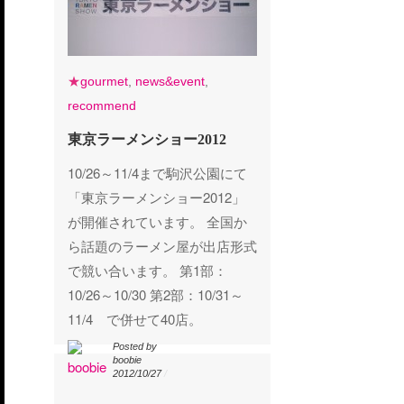
★
gourmet
gourmet
,
news&event
news&event
,
recommend
recommend
東京ラーメンショー2012
東京ラーメンショー2012
10/26～11/4まで駒沢公園にて
「東京ラーメンショー2012」
が開催されています。 全国か
ら話題のラーメン屋が出店形式
で競い合います。 第1部：
10/26～10/30 第2部：10/31～
11/4 で併せて40店。
Posted by
Posted by
boobie
boobie
2012/10/27
2012/10/27
/
/