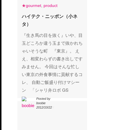
gourmet
product
★
gourmet
,
product
ハイテク・ニッポン（小ネ
ハイテク・ニッポン（小ネ
タ）
タ）
『生き馬の目を抜く』いや、目
玉どころか違う玉まで抜かれち
ゃいそうな町 『東京』。 え
え、相変わらずの書き出しです
みません。 今回はそんな忙し
い東京の外食事情に貢献するコ
レ、 自動ご飯盛り付けマシー
ン 「シャリ弁ロボ GS
Posted by
Posted by
boobie
boobie
2012/10/22
/
2012/10/22
/