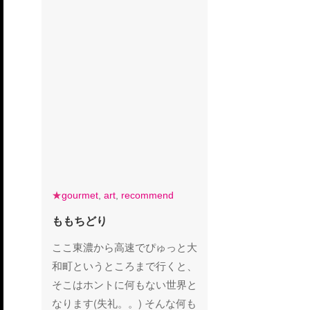
gourmet
art
recommend
★
gourmet
,
art
,
recommend
ももちどり
ももちどり
ここ東濃から高速でぴゅっと大
和町というところまで行くと、
そこはホントに何もない世界と
なります(失礼。。) そんな何も