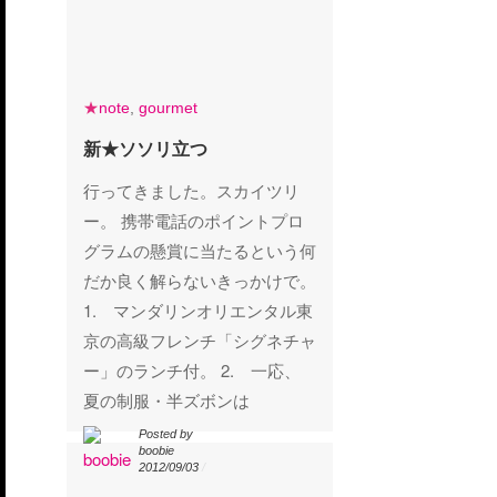
note
gourmet
★
note
,
gourmet
新★ソソリ立つ
新★ソソリ立つ
行ってきました。スカイツリ
ー。 携帯電話のポイントプロ
グラムの懸賞に当たるという何
だか良く解らないきっかけで。
1. マンダリンオリエンタル東
京の高級フレンチ「シグネチャ
ー」のランチ付。 2. 一応、
夏の制服・半ズボンは
Posted by
Posted by
boobie
boobie
2012/09/03
/
2012/09/03
/