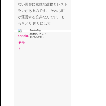
ない田舎に素敵な建物とレスト
ランがあるのです。 それも町
が運営する公共なんです。 も
もちどり 周りには大
Posted by
Posted by
sottaku キモト
sottaku キモト
2012/10/26
/
2012/10/26
/