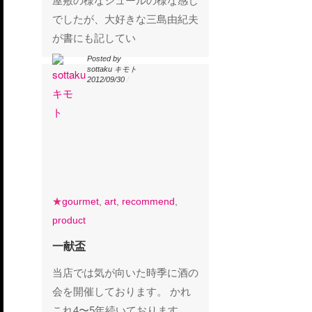
でしたが、大好きな三島由紀夫
が書にも記してい
Posted by
Posted by
sottaku キモト
sottaku キモト
2012/09/30
/
2012/09/30
/
gourmet
art
recommend
★
gourmet
,
art
,
recommend
,
product
product
一献盃
一献盃
当店では気が向いた時季に酒の
会を開催しております。 かれ
これ4〜5年続いております