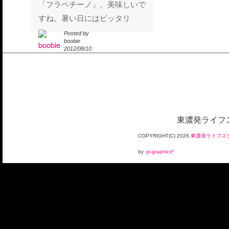
「フラペチーノ」、美味しいで
すね。暑い日にはピッタリ
Posted by
Posted by
boobie
boobie
2012/08/10
/
2012/08/10
/
東濃発ライフス
COPYRIGHT(C)
2026
東濃発ライフスタ
by
pi-graphics*