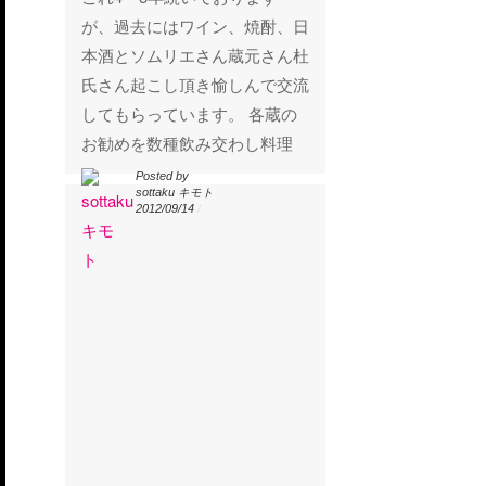
が、過去にはワイン、焼酎、日
本酒とソムリエさん蔵元さん杜
氏さん起こし頂き愉しんで交流
してもらっています。 各蔵の
お勧めを数種飲み交わし料理
Posted by
Posted by
sottaku キモト
sottaku キモト
2012/09/14
/
2012/09/14
/