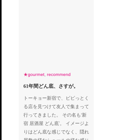
gourmet
recommend
★
gourmet
,
recommend
61年間どん底、さすが。
61年間どん底、さすが。
トーキョー新宿で、ビビっとく
る店を見つけて友人で集まって
行ってきました。 その名も‘新
宿 居酒屋 どん底’。 イメージよ
りはどん底な感じでなく、隠れ
屋敷の様なシュールの様な感じ