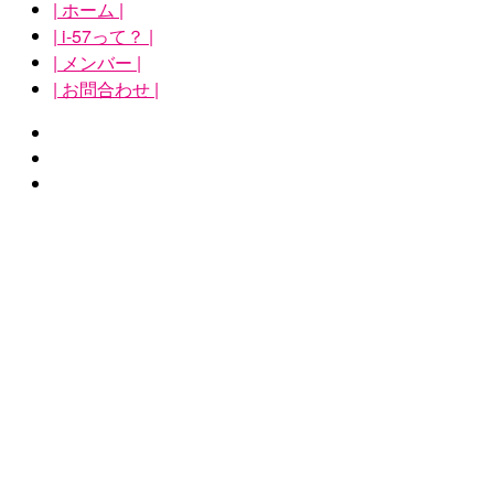
| ホーム |
| i-57って？ |
| メンバー |
| お問合わせ |