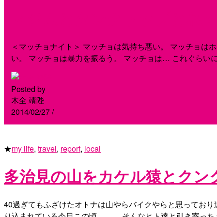
＜ジムとタンクトップと私＞Vo
＜マッチョナイト＞ マッチョは気持ち悪い。 マッチョはホ
い。 マッチョは暴力を振るう。 マッチョは… これぐらい
Posted by
木全 靖陛
2014/02/27
/
★
my life
,
travel
,
report
,
local
多治見の山をカケル猿とクン
40過ぎてもふざけたオトナは山やらバイクやらと思っており
り込まれている今日この頃。。。 そんなヒト達と引き寄っちゃう