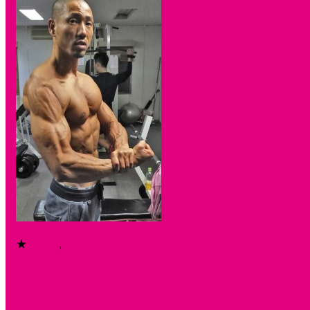
★
my life
,
report
＜ジムとタンクトップと私＞Vo