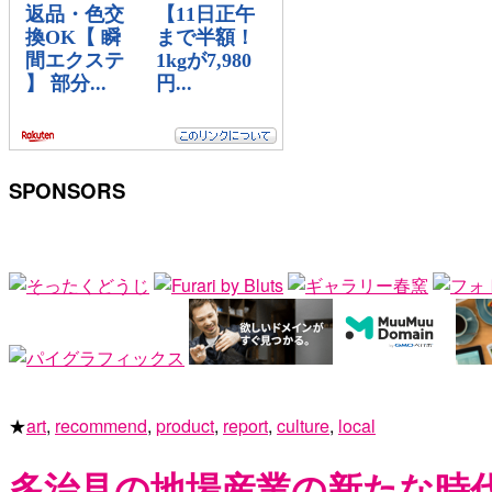
SPONSORS
★
art
,
recommend
,
product
,
report
,
culture
,
local
多治見の地場産業の新たな時