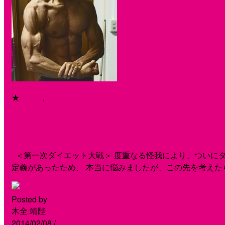
★
my life
,
report
＜ジムとタンクトップと私＞Vo
＜第一次ダイエット大戦＞ 度重なる怪我により、ついにダ
定義があったため、 本当に悩みましたが、この先を考えた
Posted by
木全 靖陛
2014/02/08
/