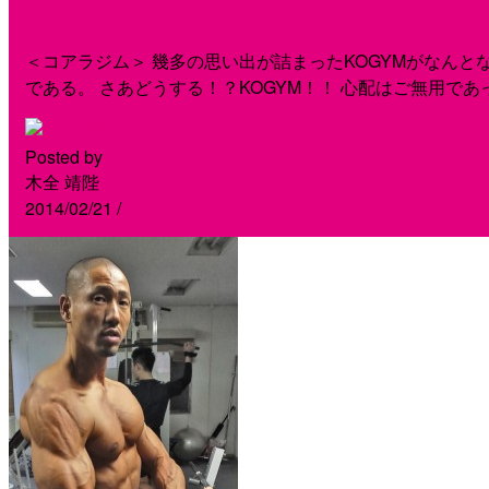
＜コアラジム＞ 幾多の思い出が詰まったKOGYMがなん
である。 さあどうする！？KOGYM！！ 心配はご無用で
Posted by
木全 靖陛
2014/02/21
/