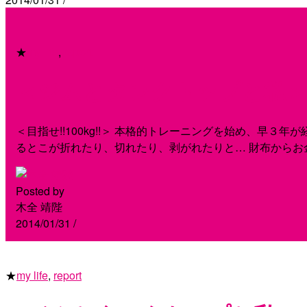
★
my life
,
report
＜ジムとタンクトップと私＞Vo
＜目指せ!!100kg!!＞ 本格的トレーニングを始め、早
るとこが折れたり、切れたり、剥がれたりと… 財布からお
Posted by
木全 靖陛
2014/01/31
/
★
my life
,
report