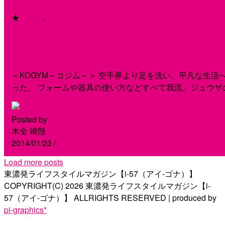
★
my life
,
report
＜ジムとタンクトップと私＞Vo
＜KOGYM～コジム～＞ 空手界より足を洗い、平凡な生
った。 フォームや器具の使い方などすべて我流。ジュウザ
Posted by
木全 靖陛
2014/01/23
/
Load more posts
東濃発ライフスタイルマガジン【i-57（アイ-ゴナ）】
COPYRIGHT(C)
2026
東濃発ライフスタイルマガジン【i-
57（アイ-ゴナ）】
ALLRIGHTS RESERVED | produced by
pi-graphics*