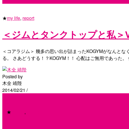
★
my life
,
report
＜ジムとタンクトップと私＞Vo
＜コアラジム＞ 幾多の思い出が詰まったKOGYMがなんと
る。 さあどうする！？KOGYM！！ 心配はご無用であった
Posted by
木全 靖陛
2014/02/21
/
★
my life
,
report
＜ジムとタンクトップと私＞Vo