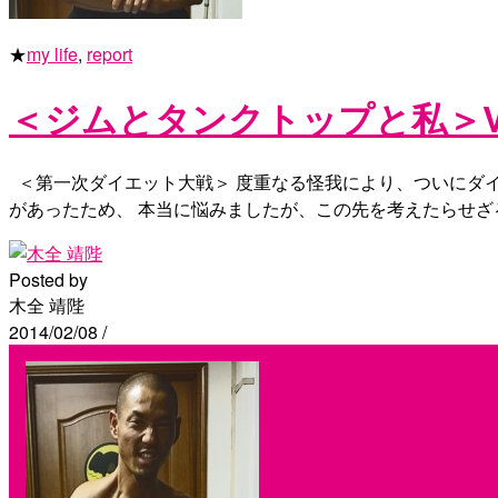
★
my life
,
report
＜ジムとタンクトップと私＞Vo
＜第一次ダイエット大戦＞ 度重なる怪我により、ついにダ
があったため、 本当に悩みましたが、この先を考えたらせざ
Posted by
木全 靖陛
2014/02/08
/