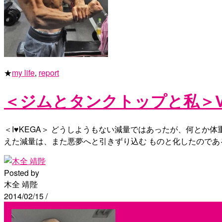
★
my life
,
report
＜ジムとタンクトップと私＞Vo
＜I♥KEGA＞ どうしようもない減量ではあったが、何とか
えた減量は、また悪夢へと引きずり込む ものと化したのであ
Posted by
木全 靖陛
2014/02/15
/