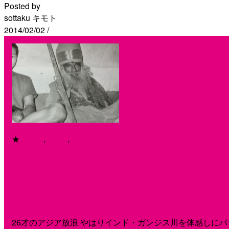
Posted by
sottaku キモト
2014/02/02
/
★
my life
,
travel
,
report
一敗一分けのインド。一分け
日記＞
26才のアジア放浪 やはりインド・ガンジス川を体感しに