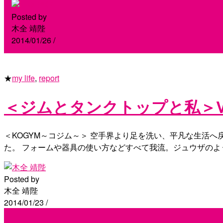
Posted by
木全 靖陛
2014/01/26
/
★
my life
,
report
＜ジムとタンクトップと私＞Vo
＜KOGYM～コジム～＞ 空手界より足を洗い、平凡な生活
た。 フォームや器具の使い方などすべて我流。ジュウザのよ
Posted by
木全 靖陛
2014/01/23
/