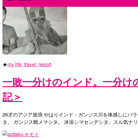
★
my life
,
travel
,
report
一敗一分けのインド。一分け
記＞
26才のアジア放浪 やはりインド・ガンジス川を体感しにバ
タ。 ガンジス眺メマシタ。 沐浴シマセンデシタ、スル気ナ