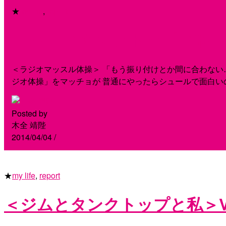
★
my life
,
report
＜ジムとタンクトップと私＞Vo
＜ラジオマッスル体操＞ 「もう振り付けとか間に合わない
ジオ体操」をマッチョが 普通にやったらシュールで面白い
Posted by
木全 靖陛
2014/04/04
/
★
my life
,
report
＜ジムとタンクトップと私＞Vol