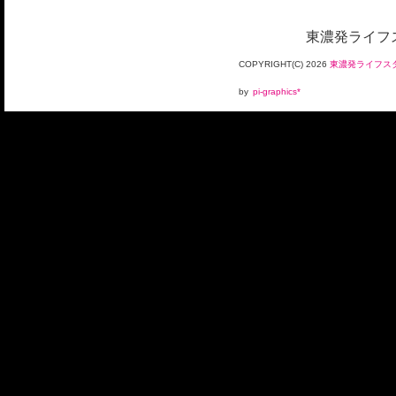
東濃発ライフス
COPYRIGHT(C)
2026
東濃発ライフスタ
by
pi-graphics*