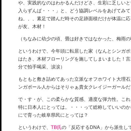
や、実践的なのはわかるんだけどさ、生彩に乏しいと
入らずんば・・・」と、どう協調レベルをあげてみて
ね、、、素足で踏んだ時その足跡面積だけが体温に応
が友、木材！
（ちなみに幼少の頃、畳は好きではなかった、梅雨の
というわけで、今年頭に転居した家（なんとシンガポ
はたき、木材フローリングを施してしまいました！言
分で拍手喝采、涙涙）
もともと敷き詰めてあった立派なオフホワイト大理石
ンガポール人からはそりゃぁ貴女クレイジーガールだ
で・す・が、この柔らかな質感、適度な弾力性。これ
特に日本人にとっては。・・・って総称していいのか
にで育った岐阜県民にとっては？
というわけで、
TB氏
の「反応するDNA」から派生し